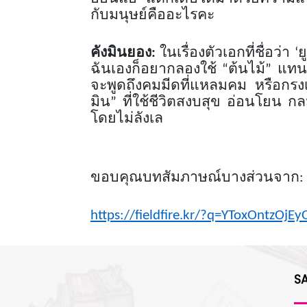
กับมนุษย์คืออะไรคะ
คังมินยอง
:
ในเรื่องตัวเอกที่ชื่อว่า
‘
ยู
ฉันเองก็อยากลองใช้
“
ต้นไม้
”
แทนส
จะพูดถึงคมมีดที่แหลมคม หรือกรงเล็
มิน
”
ที่ใช้ชีวิตสงบสุข อ่อนโยน กล
โดยไม่ลังเล
ขอบคุณบทสัมภาษณ์บางส่วนจาก
:
https://fieldfire.kr/?q=YToxOntzOjEyO
S