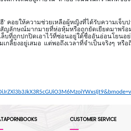
ฮี
’
คอยให้ความช่วยเหลือผู้หญิงที่ได้รับความเจ็บป
ัญลักษณ์มากมายที่ห่อหุ้มหรือถูกยัดเยียดมาพร้
บที่ถูกปกปิดเอาไว้ที่ซ่อนอยู่ใต้ชื่ออันอ่อนโยนอ
มเกลี้ยงอยู่เสมอ แต่พอถึงเวลาที่จำเป็นจริงๆ หร
iJrZXl
3
b
3
JkX
3
R
5
cGUiO
3
M
6
MzoiYWxsIjt
9
&bmode=v
ATAPORNBOOKS
CUSTOMER SERVICE